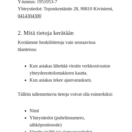
Y-tunnus: 1951053-7
Yhteystiedot: Teponkentäntie 28, 90810 Kiviniemi, 
0414304300
2. Mitä tietoja kerätään
Keräämme henkilötietoja vain seuraavissa 
tilanteissa:
Kun asiakas lähettää viestin verkkosivuston 
yhteydenottolomakkeen kautta.
Kun asiakas tekee ajanvarauksen.
Tällöin tallennettavia tietoja voivat olla esimerkiksi:
Nimi
Yhteystiedot (puhelinnumero, 
sähköpostiosoite)
Viestin sisältö tai ajanvaraustiedot